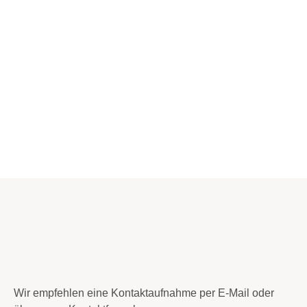
ONE CAMP, TWO GREAT
LOCATIONS
Upper East Side, 222 East 60th St. New York, NY
10128
Battery Park City, 222 North End Ave. New York, NY
10282
Wir empfehlen eine Kontaktaufnahme per E-Mail oder