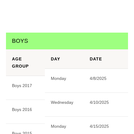
BOYS
AGE
DAY
DATE
S
GROUP
Monday
4/8/2025
4:
Boys 2017
Wednesday
4/10/2025
4:
Boys 2016
Monday
4/15/2025
4:
Boys 2015