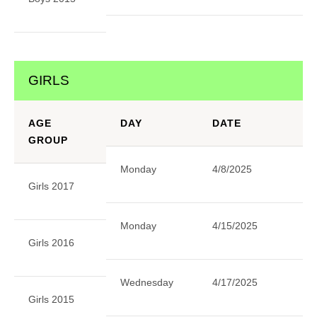
GIRLS
AGE
DAY
DATE
S
GROUP
Monday
4/8/2025
4:
Girls 2017
Monday
4/15/2025
4:
Girls 2016
Wednesday
4/17/2025
4:
Girls 2015