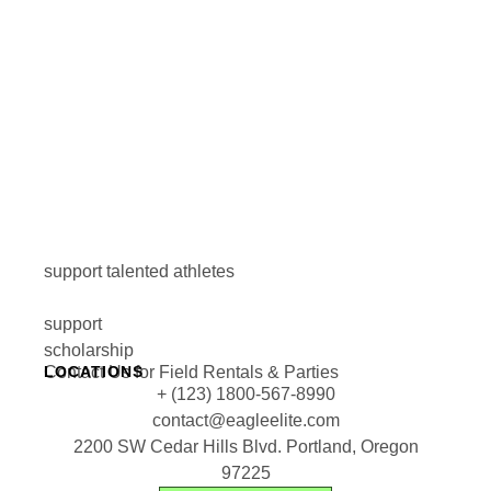
support talented athletes
support
scholarship
Contact Us for Field Rentals & Parties
LOCATIONS
+ (123) 1800-567-8990
contact@eagleelite.com
2200 SW Cedar Hills Blvd. Portland, Oregon
97225